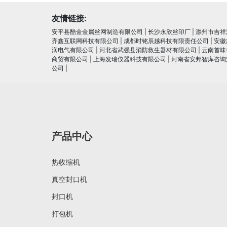
友情链接:
安平县酷金金属丝网制造有限公司
|
长沙永欣丝印厂
|
滁州市吉祥
齐鑫互联网科技有限公司
|
成都时铭辰越科技有限责任公司
|
安徽
润电⽓有限公司
|
河北省武强县消防救生器材有限公司
|
云南首味
商贸有限公司
|
上海发瑞仪器科技有限公司
|
河南省安邦智库咨询
公司
|
产品中心
热收缩机
真空封口机
封口机
打包机