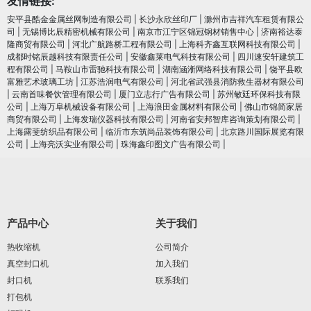
友情链接:
安平县酷金金属丝网制造有限公司
|
长沙永欣丝印厂
|
滁州市吉祥汽车租赁有限公
司
|
无锡博比辰精密机械有限公司
|
南京市江宁区锦冠钢材销售中心
|
济南裕达泰
隆商贸有限公司
|
河北广航路桥工程有限公司
|
上海科齐鑫互联网科技有限公司
|
成都时铭辰越科技有限责任公司
|
安徽鑫莱电气科技有限公司
|
四川速安轩建筑工
程有限公司
|
马鞍山市雷驰科技有限公司
|
湖南涵淅网络科技有限公司
|
饶平县欧
富雅艺术玻璃工坊
|
江苏浩润电⽓有限公司
|
河北省武强县消防救生器材有限公司
|
云南首味餐饮管理有限公司
|
厦门立志行广告有限公司
|
苏州敏廷环保科技有限
公司
|
上海万阜机械设备有限公司
|
上海浪田金属材料有限公司
|
佛山市锦简家居
商贸有限公司
|
上海发瑞仪器科技有限公司
|
河南省安邦智库咨询策划有限公司
|
上海露斐纺织品有限公司
|
临沂市东筑尚品装饰有限公司
|
北京路川国际展览有限
公司
|
上海亮沃实业有限公司
|
珠海鑫印图文广告有限公司
|
产品中心
关于我们
热收缩机
公司简介
真空封口机
加入我们
封口机
联系我们
打包机