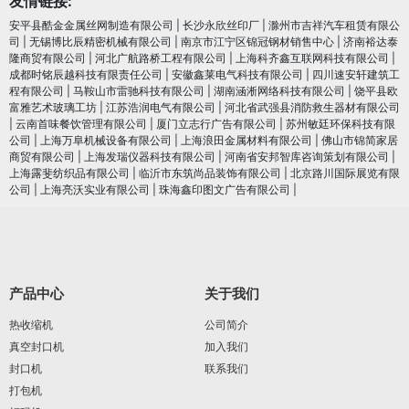
友情链接:
安平县酷金金属丝网制造有限公司
|
长沙永欣丝印厂
|
滁州市吉祥汽车租赁有限公
司
|
无锡博比辰精密机械有限公司
|
南京市江宁区锦冠钢材销售中心
|
济南裕达泰
隆商贸有限公司
|
河北广航路桥工程有限公司
|
上海科齐鑫互联网科技有限公司
|
成都时铭辰越科技有限责任公司
|
安徽鑫莱电气科技有限公司
|
四川速安轩建筑工
程有限公司
|
马鞍山市雷驰科技有限公司
|
湖南涵淅网络科技有限公司
|
饶平县欧
富雅艺术玻璃工坊
|
江苏浩润电⽓有限公司
|
河北省武强县消防救生器材有限公司
|
云南首味餐饮管理有限公司
|
厦门立志行广告有限公司
|
苏州敏廷环保科技有限
公司
|
上海万阜机械设备有限公司
|
上海浪田金属材料有限公司
|
佛山市锦简家居
商贸有限公司
|
上海发瑞仪器科技有限公司
|
河南省安邦智库咨询策划有限公司
|
上海露斐纺织品有限公司
|
临沂市东筑尚品装饰有限公司
|
北京路川国际展览有限
公司
|
上海亮沃实业有限公司
|
珠海鑫印图文广告有限公司
|
产品中心
关于我们
热收缩机
公司简介
真空封口机
加入我们
封口机
联系我们
打包机