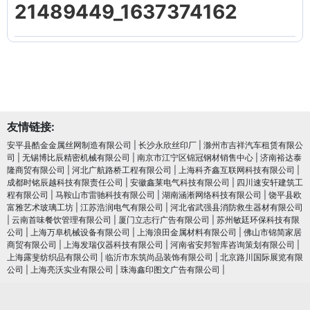
21489449_1637374162
友情链接:
安平县酷金金属丝网制造有限公司
|
长沙永欣丝印厂
|
滁州市吉祥汽车租赁有限公
司
|
无锡博比辰精密机械有限公司
|
南京市江宁区锦冠钢材销售中心
|
济南裕达泰
隆商贸有限公司
|
河北广航路桥工程有限公司
|
上海科齐鑫互联网科技有限公司
|
成都时铭辰越科技有限责任公司
|
安徽鑫莱电气科技有限公司
|
四川速安轩建筑工
程有限公司
|
马鞍山市雷驰科技有限公司
|
湖南涵淅网络科技有限公司
|
饶平县欧
富雅艺术玻璃工坊
|
江苏浩润电⽓有限公司
|
河北省武强县消防救生器材有限公司
|
云南首味餐饮管理有限公司
|
厦门立志行广告有限公司
|
苏州敏廷环保科技有限
公司
|
上海万阜机械设备有限公司
|
上海浪田金属材料有限公司
|
佛山市锦简家居
商贸有限公司
|
上海发瑞仪器科技有限公司
|
河南省安邦智库咨询策划有限公司
|
上海露斐纺织品有限公司
|
临沂市东筑尚品装饰有限公司
|
北京路川国际展览有限
公司
|
上海亮沃实业有限公司
|
珠海鑫印图文广告有限公司
|