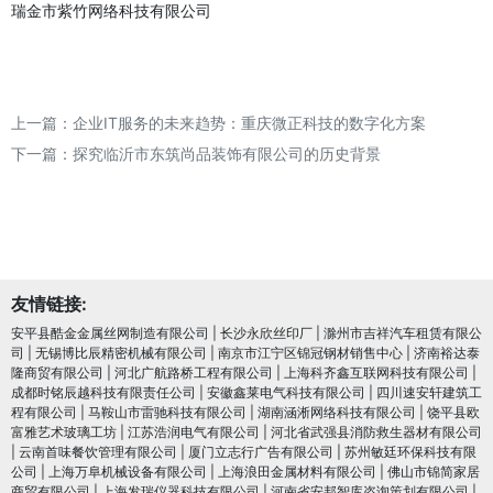
瑞金市紫竹网络科技有限公司
上一篇：
企业IT服务的未来趋势：重庆微正科技的数字化方案
下一篇：
探究临沂市东筑尚品装饰有限公司的历史背景
友情链接:
安平县酷金金属丝网制造有限公司
|
长沙永欣丝印厂
|
滁州市吉祥汽车租赁有限公
司
|
无锡博比辰精密机械有限公司
|
南京市江宁区锦冠钢材销售中心
|
济南裕达泰
隆商贸有限公司
|
河北广航路桥工程有限公司
|
上海科齐鑫互联网科技有限公司
|
成都时铭辰越科技有限责任公司
|
安徽鑫莱电气科技有限公司
|
四川速安轩建筑工
程有限公司
|
马鞍山市雷驰科技有限公司
|
湖南涵淅网络科技有限公司
|
饶平县欧
富雅艺术玻璃工坊
|
江苏浩润电⽓有限公司
|
河北省武强县消防救生器材有限公司
|
云南首味餐饮管理有限公司
|
厦门立志行广告有限公司
|
苏州敏廷环保科技有限
公司
|
上海万阜机械设备有限公司
|
上海浪田金属材料有限公司
|
佛山市锦简家居
商贸有限公司
|
上海发瑞仪器科技有限公司
|
河南省安邦智库咨询策划有限公司
|